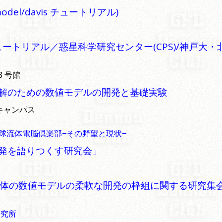
l/davis チュートリアル)
s チュートリアル／惑星科学研究センター(CPS)/神戸大
8 号館
解のための数値モデルの開発と基礎実験
鷹キャンパス
球流体電脳倶楽部−その野望と現状−
発を語りつくす研究会」
の数値モデルの柔軟な開発の枠組に関する研究集会」「第
研究所