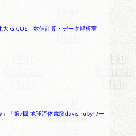
・北大 G-COE「数値計算・データ解析実
7回 地球流体電脳davis rubyワー