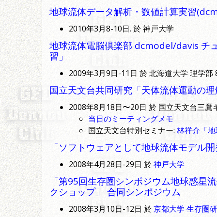
地球流体データ解析・数値計算実習(dcmode
2010年3月8-10日. 於 神戸大学
地球流体電脳倶楽部 dcmodel/davi
習」
2009年3月9日-11日 於 北海道大学 理学部 
国立天文台共同研究「天体流体運動の理
2008年8月18日〜20日 於 国立天文台三
当日のミーティングメモ
国立天文台特別セミナー:
林祥介「地
「ソフトウェアとして地球流体モデル開
2008年4月28日-29日 於
神戸大学
「第95回生存圏シンポジウム地球惑星流体
クショップ」 合同シンポジウム
2008年3月10日-12日 於
京都大学 生存圏