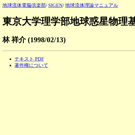
地球流体電脳倶楽部
/
SIGEN
/
地球流体理論マニュアル
東京大学理学部地球惑星物理基礎演
林 祥介 (1998/02/13)
テキスト PDF
著作権について