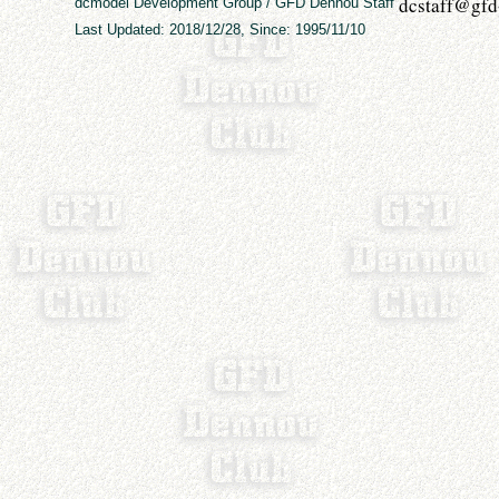
dcmodel Development Group / GFD Dennou Staff
Last Updated: 2018/12/28, Since: 1995/11/10