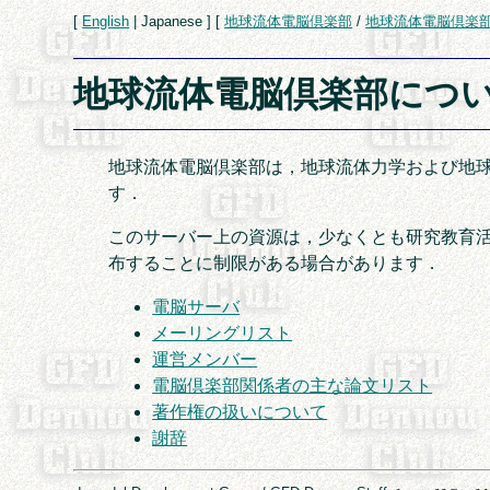
[
English
| Japanese ] [
地球流体電脳倶楽部
/
地球流体電脳倶楽
地球流体電脳倶楽部につ
地球流体電脳倶楽部は，地球流体力学および地
す．
このサーバー上の資源は，少なくとも研究教育活
布することに制限がある場合があります．
電脳サーバ
メーリングリスト
運営メンバー
電脳倶楽部関係者の主な論文リスト
著作権の扱いについて
謝辞