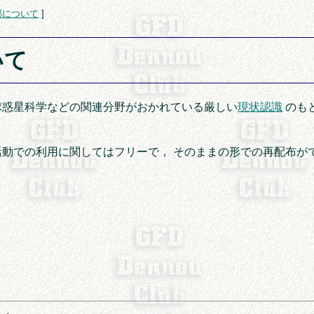
部について
]
いて
球惑星科学などの関連分野がおかれている厳しい
現状認識
のも
動での利用に関してはフリーで， そのままの形での再配布が