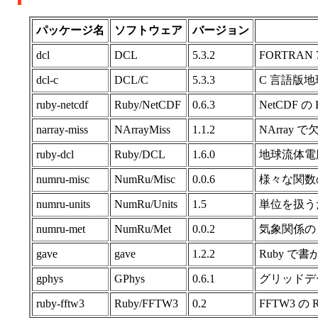
パッケージ名
ソフトウェア
バージョン
dcl
DCL
5.3.2
FORTRA
dcl-c
DCL/C
5.3.3
C 言語版
ruby-netcdf
Ruby/NetCDF
0.6.3
NetCDF 
narray-miss
NArrayMiss
1.1.2
NArray
ruby-dcl
Ruby/DCL
1.6.0
地球流体電
numru-misc
NumRu/Misc
0.0.6
様々な関数の
numru-units
NumRu/Units
1.5
単位を扱うた
numru-met
NumRu/Met
0.0.2
気象関係の 
gave
gave
1.2.2
Ruby で
gphys
GPhys
0.6.1
グリッドデー
ruby-fftw3
Ruby/FFTW3
0.2
FFTW3 の