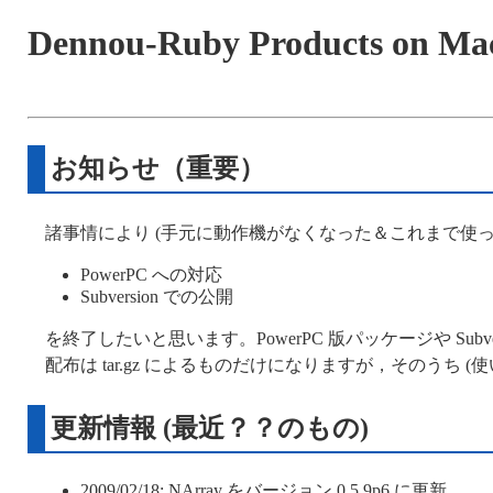
Dennou-Ruby Products on M
お知らせ（重要）
諸事情により (手元に動作機がなくなった＆これまで使
PowerPC への対応
Subversion での公開
を終了したいと思います。PowerPC 版パッケージや S
配布は tar.gz によるものだけになりますが，そのうち (
更新情報 (最近？？のもの)
2009/02/18: NArray をバージョン 0.5.9p6 に更新