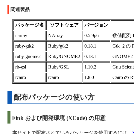
関連製品
パッケージ名
ソフトウェア
バージョン
narray
NArray
0.5.9p6
数値配列 
ruby-gtk2
Ruby/gtk2
0.18.1
Gtk+2 の
ruby-gnome2
Ruby/GNOME2
0.18.1
GNOME2
rb-gsl
Ruby/GSL
1.10.2
Gnu Scien
rcairo
rcairo
1.8.0
Cairo の
配布パッケージの使い方
Fink および開発環境 (XCode) の用意
本サイトで配布されているパッケージを使用するには，