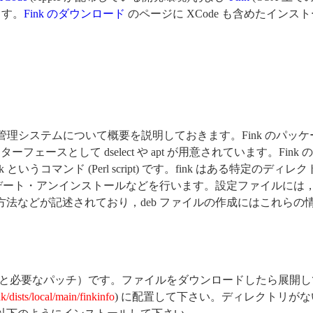
ます。
Fink のダウンロード
のページに XCode も含めたイン
管理システムについて概要を説明しておきます。Fink のパッケー
ーフェースとして dselect や apt が用意されています。F
うコマンド (Perl script) です。fink はある特定のディ
プデート・アンインストールなどを行います。設定ファイルには
法などが記述されており，deb ファイルの作成にはこれら
（と必要なパッチ）です。ファイルをダウンロードしたら展開してでき
nk/dists/local/main/finkinfo
) に配置して下さい。ディレクトリが