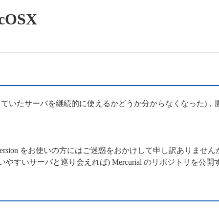
acOSX
っていたサーバを継続的に使えるかどうか分からなくなった)，
ubversion をお使いの方にはご迷惑をおかけして申し訳あ
使いやすいサーバと巡り会えれば) Mercurial のリポジトリを