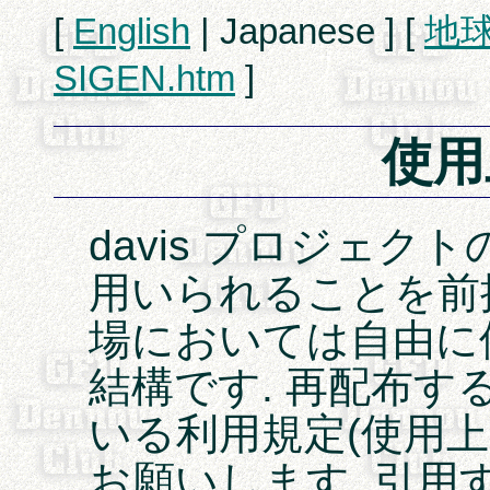
[
English
| Japanese ] [
地
SIGEN.htm
]
使用
davis プロジェク
用いられることを前
場においては自由に
結構です. 再配布す
いる利用規定(使用上
お願いします. 引