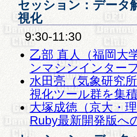
セッション：データ
視化
9:30-11:30
乙部 直人（福岡大
ンマシンインター
水田亮（気象研究所
視化ツール群を集
大塚成徳（京大・理
Ruby最新開発版へ