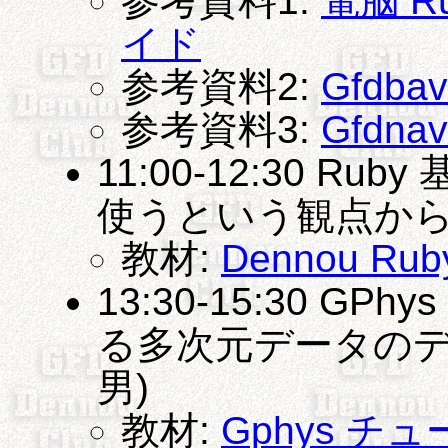
参考資料1:
電脳 
イド
参考資料2:
Gfdbav
参考資料3:
Gfdn
11:00-12:30 R
使うという観点からの
教材:
Dennou R
13:30-15:30 GP
る多次元データのデ
男)
教材:
Gphys チ