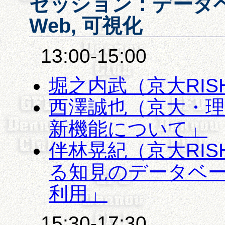
セッション：データベ
Web, 可視化
13:00-15:00
堀之内武（京大RISH
西澤誠也（京大・理）
新機能について」
伴林晃紀（京大RI
る知見のデータベ
利用」
15:30-17:30