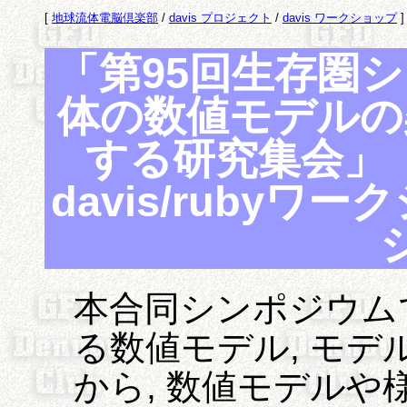
[
地球流体電脳倶楽部
/
davis プロジェクト
/
davis ワークショップ
]
「第95回生存圏
体の数値モデルの
する研究集会」「
davis/ruby
本合同シンポジウム
る数値モデル, モデ
から, 数値モデル