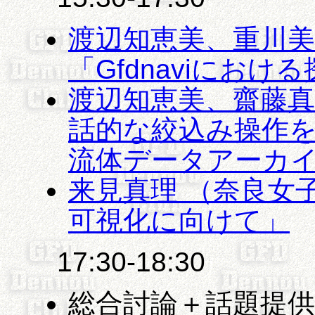
渡辺知恵美、重川
「Gfdnaviにおけ
渡辺知恵美、齋藤
話的な絞込み操作を考
流体データアーカ
来見真理 （奈良女
可視化に向けて」
17:30-18:30
総合討論＋話題提供