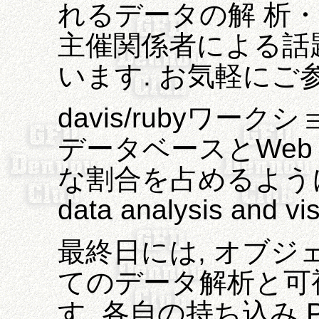
れるデータの解 析
主催関係者による話
います. お気軽にご
davis/rubyワー
データベースとWeb
な割合を占めるようにな
data analysis and vis
最終日には, オブジェ
てのデータ解析と可
す. 各自の持ち込み