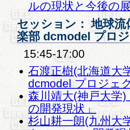
ルの現状と今後の
セッション： 地球流
楽部 dcmodel プ
15:45-17:00
石渡正樹(北海道大
dcmodel プロジ
森川靖大(神戸大学) 
の開発現状」
杉山耕一朗(九州大