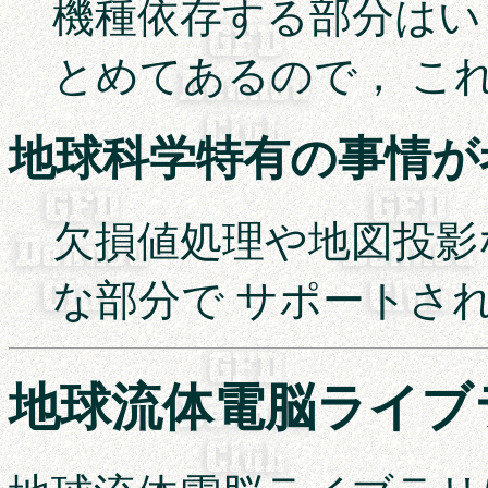
機種依存する部分はい
とめてあるので， これ
地球科学特有の事情が
欠損値処理や地図投影
な部分で サポートさ
地球流体電脳ライブ