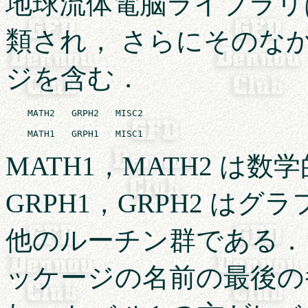
地球流体電脳ライブラリ
類され， さらにそのな
ジを含む．
    MATH2   GRPH2   MISC2

MATH1，MATH2 は
GRPH1，GRPH2 はグ
他のルーチン群である． (
ッケージの名前の最後の番号