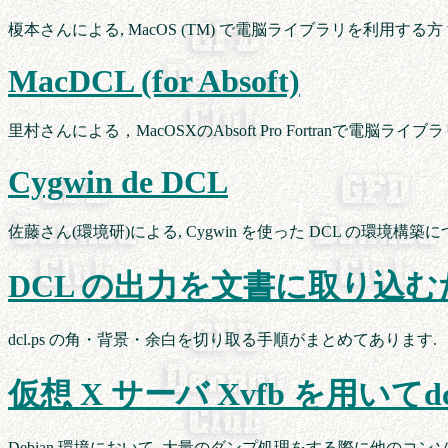
榎本さんによる, MacOS (TM) で電脳ライブラリを利用する方
MacDCL (for Absoft)
里村さんによる，MacOSXのAbsoft Pro Fortranで電脳
Cygwin de DCL
佐藤さん(環境研)による, Cygwin を使った DCL の環境構築
DCL の出力を文書に取り込
dcl.ps の角・背景・余白を切り取る手順がまとめてあります.
仮想 X サーバ Xvfb を用い
Debian 環境において, 大量のダンプ処理をする際に他の