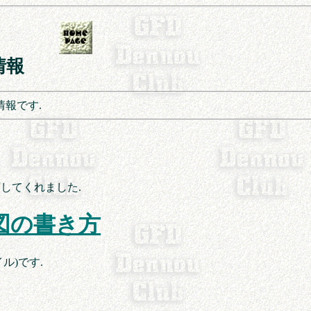
情報
報です.
改訂してくれました.
る図の書き方
イル)です.