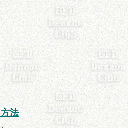
う方法
す.