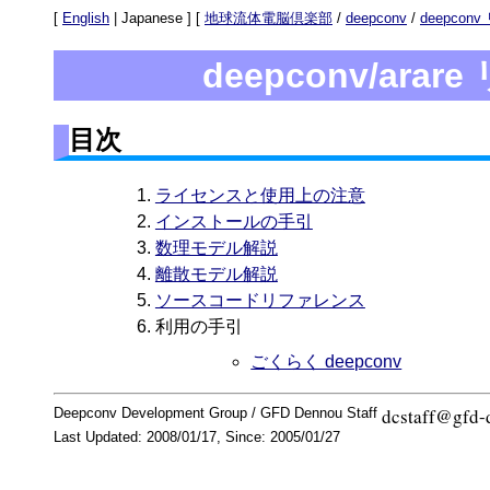
[
English
| Japanese ] [
地球流体電脳倶楽部
/
deepconv
/
deepco
deepconv/ar
目次
ライセンスと使用上の注意
インストールの手引
数理モデル解説
離散モデル解説
ソースコードリファレンス
利用の手引
ごくらく deepconv
Deepconv Development Group / GFD Dennou Staff
Last Updated: 2008/01/17, Since: 2005/01/27