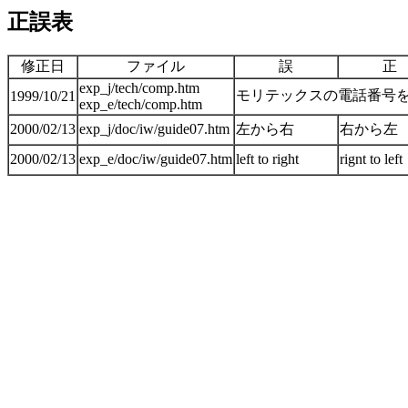
正誤表
修正日
ファイル
誤
正
exp_j/tech/comp.htm
モリテックスの電話番号
1999/10/21
exp_e/tech/comp.htm
2000/02/13
exp_j/doc/iw/guide07.htm
左から右
右から左
2000/02/13
exp_e/doc/iw/guide07.htm
left to right
rignt to left