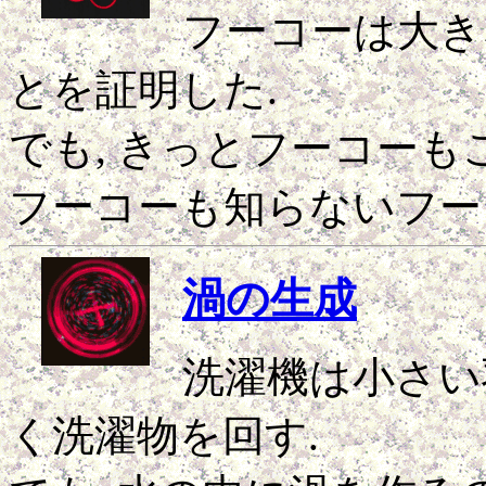
フーコーは大き
とを証明した.
でも, きっとフーコーも
フーコーも知らないフー
渦の生成
洗濯機は小さい
く洗濯物を回す.