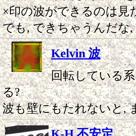
×印の波ができるのは見
でも, できちゃうんだな, 
Kelvin 波
回転している系
る?
波も壁にもたれないと, ま
K-H 不安定