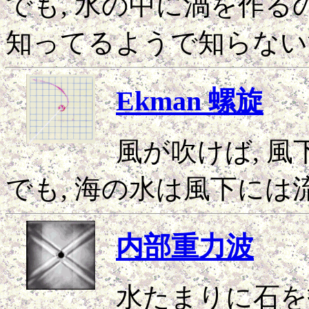
でも, 水の中に渦を作る
知ってるようで知らない
Ekman 螺旋
風が吹けば, 風
でも, 海の水は風下には
内部重力波
水たまりに石を