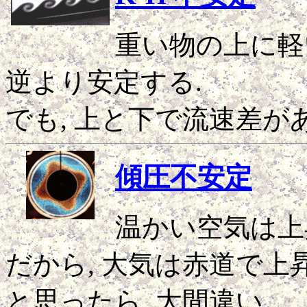
重い物の上に軽
逆より安定する.
でも, 上と下で流速差が
傾圧不安定
温かい空気は上
だから, 大気は赤道で上
と思ったら, 大間違い.....