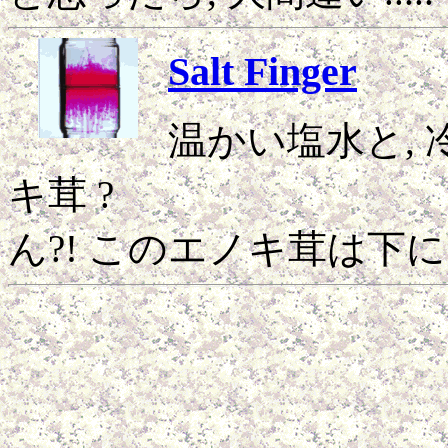
Salt Finger
温かい塩水と,
キ茸 ?
ん?! このエノキ茸は下に