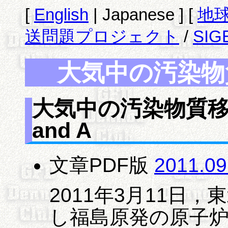
[
English
| Japanese ] [
地
送問題プロジェクト
/
SIG
大気中の汚染物質
大気中の汚染物質移
and A
文章PDF版
2011.0
2011年3月11日
し福島原発の原子