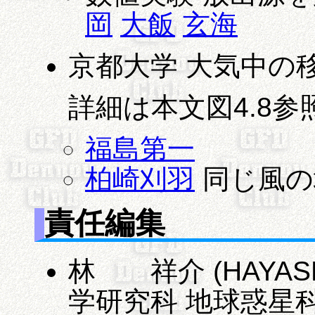
岡
大飯
玄海
京都大学 大気中の移
詳細は本文図4.8参
福島第一
柏崎刈羽
同じ風の
責任編集
林 祥介 (HAYASHI,
学研究科 地球惑星