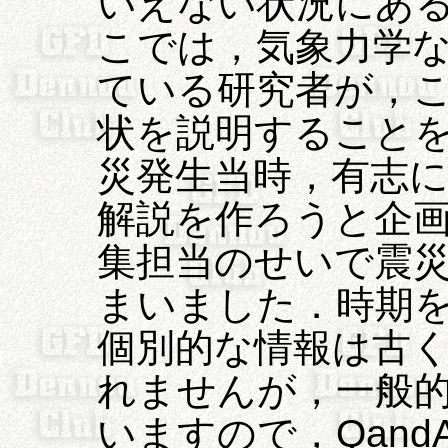
いえない状況にあ
こでは，気象力学
ている研究者が，
状を説明すること
災発生当時，有志
解説を作ろうと企
集担当のせいで震
まいました．時期
個別的な情報は古
れませんが，一般
いますので，Qan