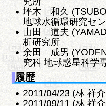
究所
坪木 和久 (TSUBOK
地球水循環研究セ
山田 道夫 (YAMADA
析研究所
余田 成男 (YODEN,
究科 地球惑星科学
履歴
2011/04/23 (林 祥
2011/09/11 (林 祥