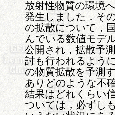
放射性物質の環境
発生しました．そ
の拡散について，
んでいる数値モデル
公開され，拡散予
討も行われるよう
の物質拡散を予測
ありどのような不
結果はどれくらい
ついては，必ずし