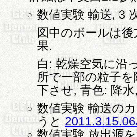
数値実験 輸送, 3
図中のボールは後
果.
白: 乾燥空気に沿
所で一部の粒子を
下させ, 青色: 降水,
数値実験 輸送のカオ
うと
2011.3.15.0
数値実験 放出源