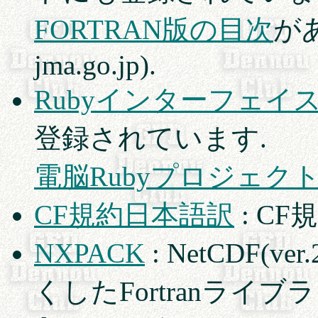
FORTRAN版の目次
があ
jma.go.jp).
Rubyインターフェイ
登録されています.
電脳Rubyプロジェク
CF規約日本語訳
: C
NXPACK
: NetCDF
くしたFortranライブラリ (