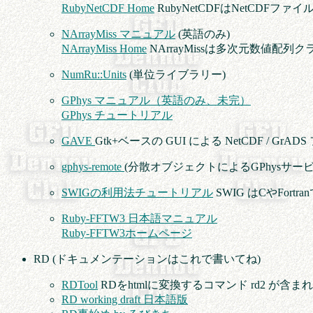
RubyNetCDF Home
RubyNetCDFはNetCDF
NArrayMiss マニュアル
(英語のみ)
NArrayMiss Home
NArrayMissは多次元数値配列
NumRu::Units
(単位ライブラリー)
GPhys マニュアル（英語のみ、未完）
GPhys チュートリアル
GAVE
Gtk+ベースの GUI による NetCDF / Gr
gphys-remote
(分散オブジェクトによるGPhysサービ
SWIGの利用法チュートリアル
SWIG はCやFo
Ruby-FFTW3 日本語マニュアル
Ruby-FFTW3ホームページ
RD (ドキュメンテーションはこれで書いてね)
RDTool
RDをhtmlに変換するコマンド rd2 が含
RD working draft 日本語版