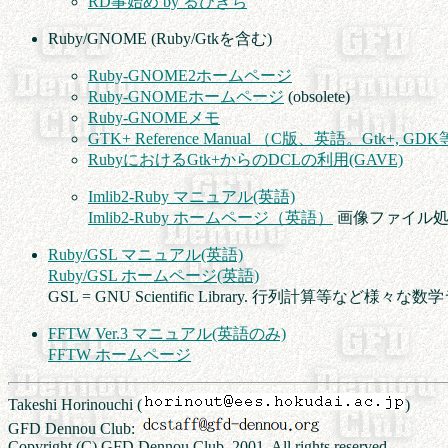
RD事始め by るびきち
Ruby/GNOME (Ruby/Gtkを含む)
Ruby-GNOME2ホームページ
Ruby-GNOMEホームページ
(obsolete)
Ruby-GNOMEメモ
GTK+ Reference Manual （C版、英語。Gtk+, G
RubyにおけるGtk+からのDCLの利用(GAVE)
Imlib2-Ruby マニュアル(英語)
Imlib2-Ruby ホームページ（英語）
画像ファイル処理
Ruby/GSL マニュアル(英語)
Ruby/GSL ホームページ(英語)
GSL = GNU Scientific Library. 行列計算等な
FFTW Ver.3 マニュアル(英語のみ)
FFTW ホームページ
Takeshi Horinouchi (
)
GFD Dennou Club:
Copyright (C) GFD Dennou Club, 2001. All rights reserved.