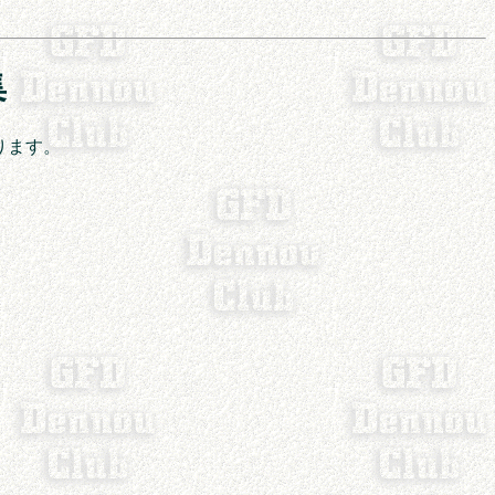
集
ります。