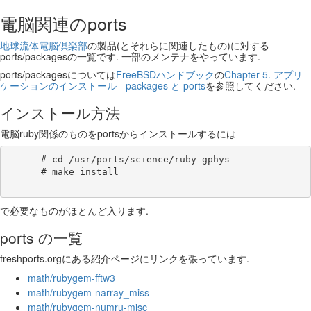
電脳関連のports
地球流体電脳倶楽部
の製品(とそれらに関連したもの)に対する
ports/packagesの一覧です. 一部のメンテナをやっています.
ports/packagesについては
FreeBSDハンドブック
の
Chapter 5. アプリ
ケーションのインストール - packages と ports
を参照してください.
インストール方法
電脳ruby関係のものをportsからインストールするには
      # cd /usr/ports/science/ruby-gphys

      # make install

で必要なものがほとんど入ります.
ports の一覧
freshports.orgにある紹介ページにリンクを張っています.
math/rubygem-fftw3
math/rubygem-narray_miss
math/rubygem-numru-misc