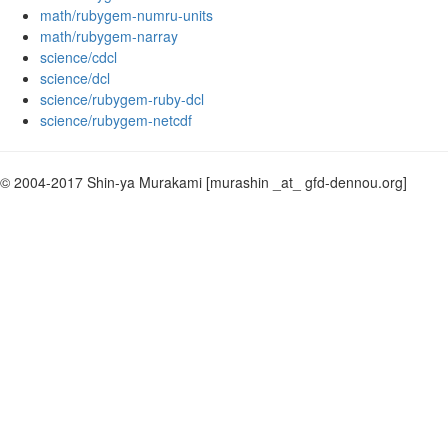
math/rubygem-numru-units
math/rubygem-narray
science/cdcl
science/dcl
science/rubygem-ruby-dcl
science/rubygem-netcdf
© 2004-2017 Shin-ya Murakami
[murashin _at_ gfd-dennou.org]