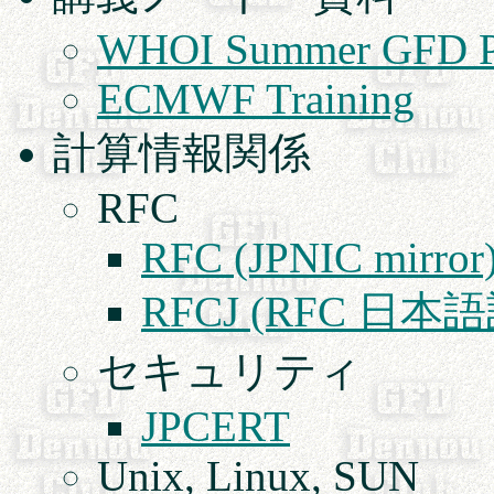
WHOI Summer GFD P
ECMWF Training
計算情報関係
RFC
RFC (JPNIC mirror
RFCJ (RFC 日本語
セキュリティ
JPCERT
Unix, Linux, SUN