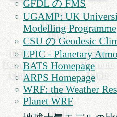
GFDL の FMS
UGAMP: UK Universit
Modelling Programme
CSU の Geodesic Clim
EPIC - Planetary At
BATS Homepage
ARPS Homepage
WRF: the Weather Res
Planet WRF