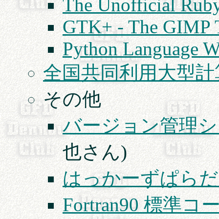
The Unofficial Ruby
GTK+ - The GIMP T
Python Language W
全国共同利用大型計
その他
バージョン管理シス
也さん)
はっかーずぱらだ
Fortran90 標