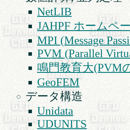
NetLIB
JAHPF ホームペ
MPI (Message Passin
PVM (Parallel Virtu
鳴門教育大(PVM
GeoFEM
データ構造
Unidata
UDUNITS