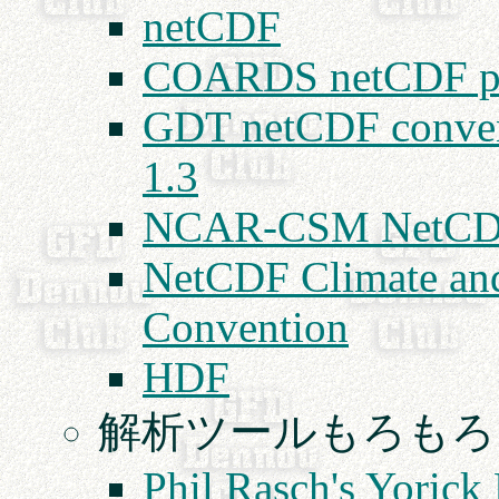
netCDF
COARDS netCDF pr
GDT netCDF conventi
1.3
NCAR-CSM NetCDF
NetCDF Climate and
Convention
HDF
解析ツールもろもろ
Phil Rasch's Yoric