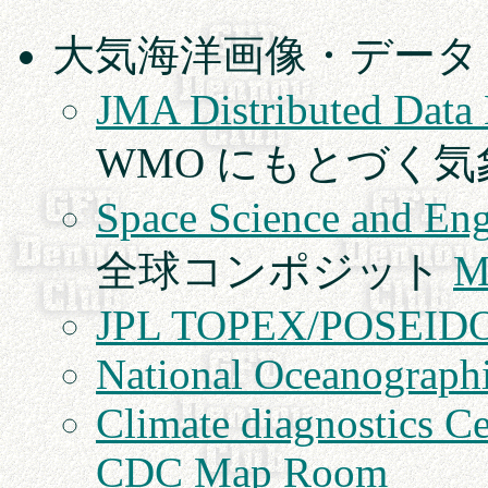
大気海洋画像・データ
JMA Distributed Data
WMO にもとづく
Space Science and Eng
全球コンポジット
M
JPL TOPEX/POSEIDO
National Oceanograph
Climate diagnostics C
CDC Map Room