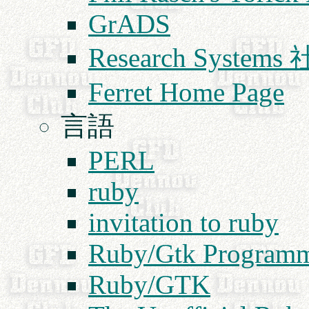
GrADS
Research Syst
Ferret Home Page
言語
PERL
ruby
invitation to ruby
Ruby/Gtk Program
Ruby/GTK