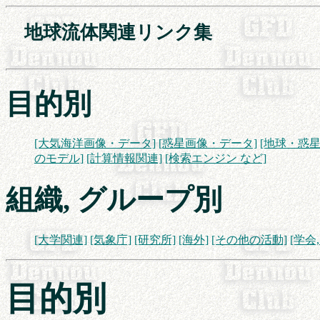
　地球流体関連リンク集　　　　　
目的別
[大気海洋画像・データ]
[惑星画像・データ]
[地球・惑星
のモデル]
[計算情報関連]
[検索エンジン など]
組織, グループ別
[大学関連]
[気象庁]
[研究所]
[海外]
[その他の活動]
[学会
目的別