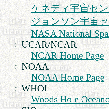
ケネディ宇宙セン
ジョンソン宇宙セ
NASA National Spac
UCAR/NCAR
NCAR Home Page
NOAA
NOAA Home Page
WHOI
Woods Hole Oceanog