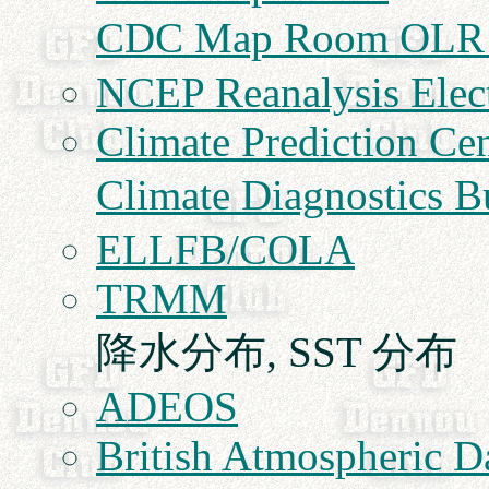
CDC Map Room OLR
NCEP Reanalysis Elect
Climate Prediction Cen
Climate Diagnostics Bu
ELLFB/COLA
TRMM
降水分布, SST 分布
ADEOS
British Atmospheric D