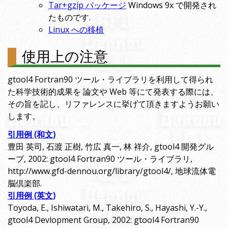
Tar+gzip パッケージ
Windows 9x で開発され
たものです.
Linux への移植
使用上の注意
gtool4 Fortran90 ツール・ライブラリを利用して得られ
た科学技術的成果を 論文や Web 等にて発表する際には、
その旨を記し、リファレンスに挙げて頂きますようお願い
します。
引用例 (和文)
豊田 英司, 石渡 正樹, 竹広 真一, 林 祥介, gtool4 開発グル
ープ, 2002: gtool4 Fortran90 ツール・ライブラリ,
http://www.gfd-dennou.org/library/gtool4/, 地球流体電
脳倶楽部.
引用例 (英文)
Toyoda, E., Ishiwatari, M., Takehiro, S., Hayashi, Y.-Y.,
gtool4 Devlopment Group, 2002: gtool4 Fortran90