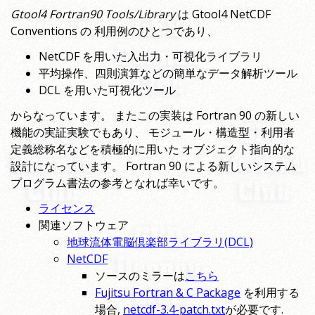
Gtool4 Fortran90 Tools/Library
は Gtool4 NetCDF
Conventions の 利用例のひとつであり、
NetCDF を用いた入出力・可視化ライブラリ
平均操作、四則演算などの簡単なデータ解析ツール
DCL を用いた可視化ツール
からなっています。 またこの実装は Fortran 90 の新しい
機能の実証実験でもあり、 モジュール・構造型・利用者
定義総称名などを積極的に用いた オブジェクト指向的な
設計になっています。 Fortran 90 による新しいシステム
プログラム書法の参考となれば幸いです。
ライセンス
関連ソフトウェア
地球流体電脳倶楽部ライブラリ(DCL)
NetCDF
ソースのミラーは
こちら
Fujitsu Fortran & C Package
を利用する
場合,
netcdf-3.4-patch.txt
が必要です.