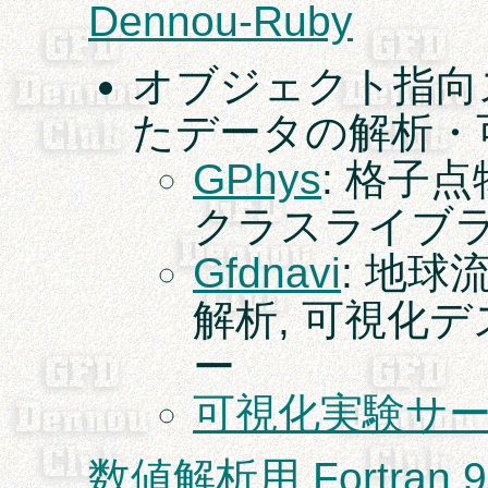
Dennou-Ruby
オブジェクト指向
たデータの解析・
GPhys
: 格子
クラスライブ
Gfdnavi
: 地
解析, 可視化
ー
可視化実験サ
数値解析用 Fortran 