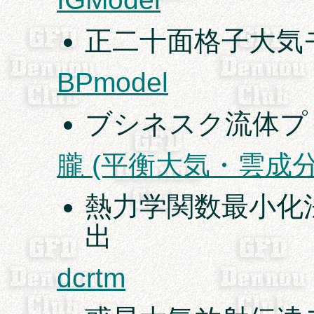
正二十面格子大気
BPmodel
ブシネスク流体プ
朧 (平衡大気・雲成
熱力学関数最小化
出
dcrtm