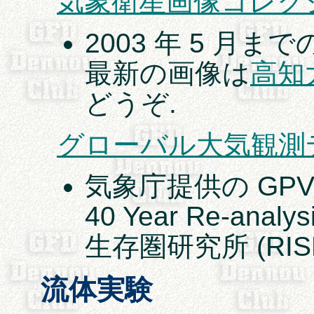
気象衛星画像コレク
2003 年 5 月まで
最新の画像は
高知
どうぞ.
グローバル大気観測
気象庁提供の GPV 
40 Year Re-anal
生存圏研究所 (RI
流体実験