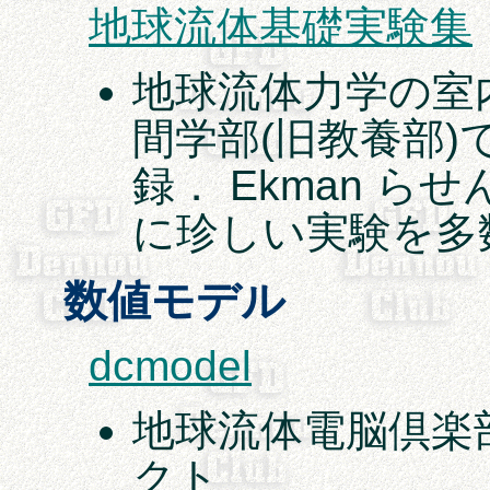
地球流体基礎実験集
地球流体力学の室
間学部(旧教養部
録． Ekman らせ
に珍しい実験を多
数値モデル
dcmodel
地球流体電脳倶楽
クト