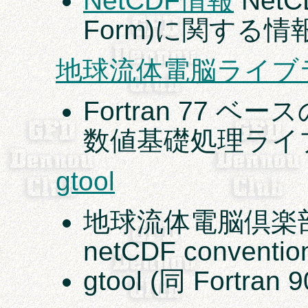
NetCDF情報
NetCD
Form)に関する情
地球流体電脳ライブ
Fortran 77 
数値基礎処理ライ
gtool
地球流体電脳倶楽部 ne
netCDF conventio
gtool (同 Fortra